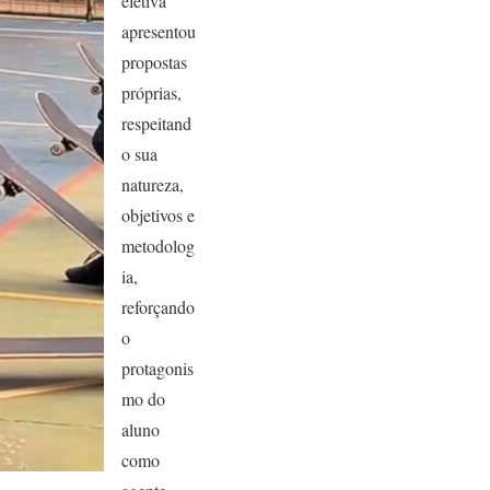
eletiva
apresentou
propostas
próprias,
respeitand
o sua
natureza,
objetivos e
metodolog
ia,
reforçando
o
protagonis
mo do
aluno
como