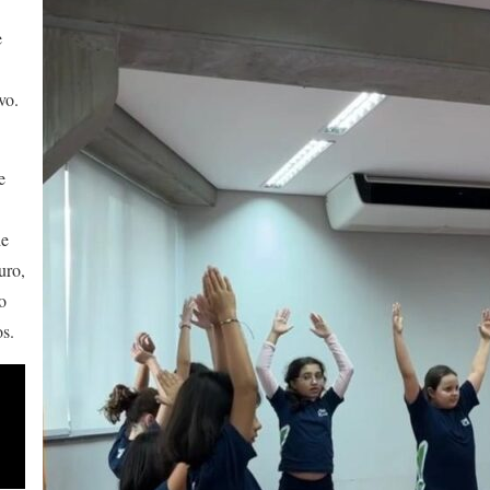
e
vo.
e
de
uro,
o
os.