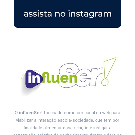
O
influenSer!
foi criado como um canal na web para
viabilizar a interação escola-sociedade, que tem por
finalidade alimentar essa relação e instigar a