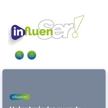
InfluenSer!