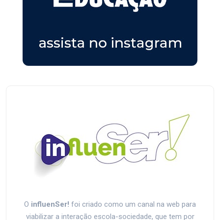
O
influenSer!
foi criado como um canal na web para
viabilizar a interação escola-sociedade, que tem por