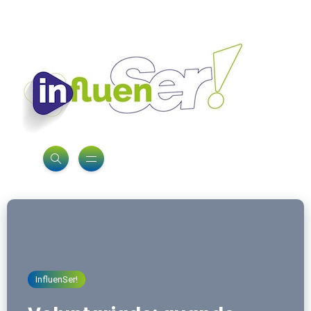
InfluenSer!