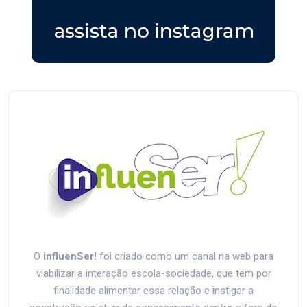
O
influenSer!
foi criado como um canal na web para
viabilizar a interação escola-sociedade, que tem por
finalidade alimentar essa relação e instigar a