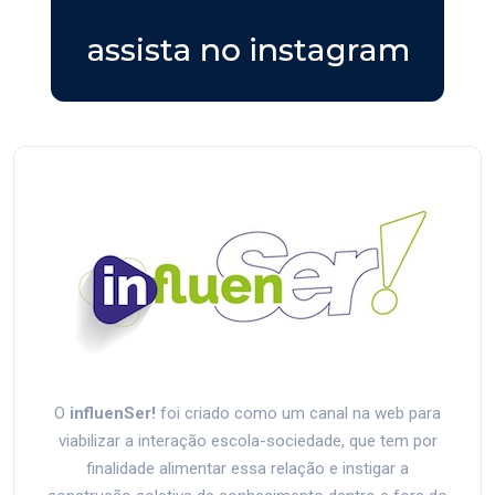
O
influenSer!
foi criado como um canal na web para
viabilizar a interação escola-sociedade, que tem por
finalidade alimentar essa relação e instigar a