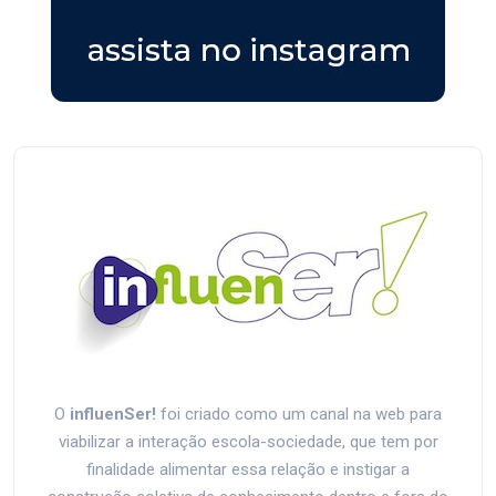
O
influenSer!
foi criado como um canal na web para
viabilizar a interação escola-sociedade, que tem por
finalidade alimentar essa relação e instigar a