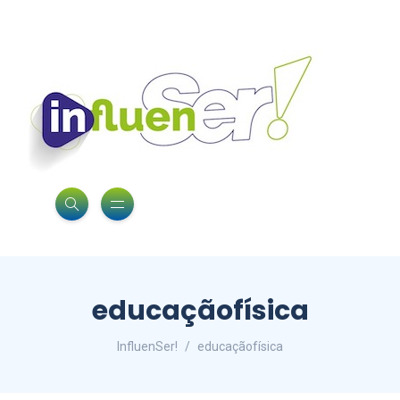
educaçãofísica
InfluenSer!
educaçãofísica