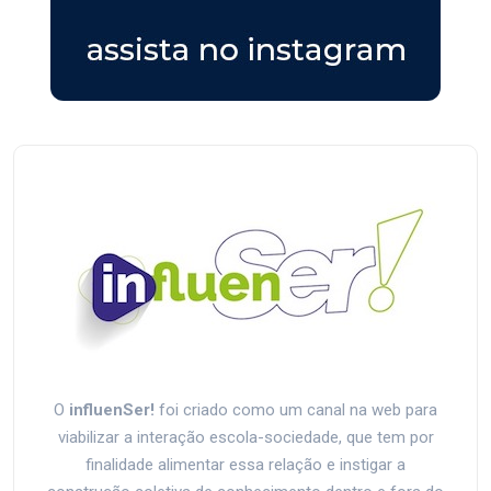
O
influenSer!
foi criado como um canal na web para
viabilizar a interação escola-sociedade, que tem por
finalidade alimentar essa relação e instigar a