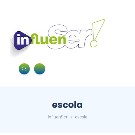
escola
InfluenSer!
escola