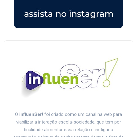
O
influenSer!
foi criado como um canal na web para
viabilizar a interação escola-sociedade, que tem por
finalidade alimentar essa relação e instigar a