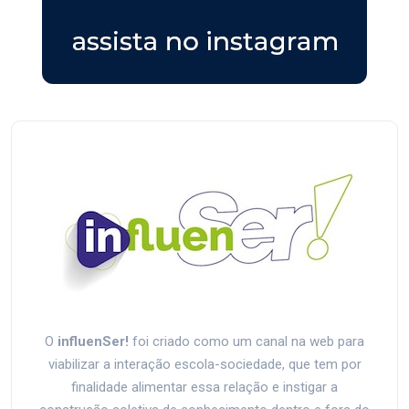
O
influenSer!
foi criado como um canal na web para
viabilizar a interação escola-sociedade, que tem por
finalidade alimentar essa relação e instigar a