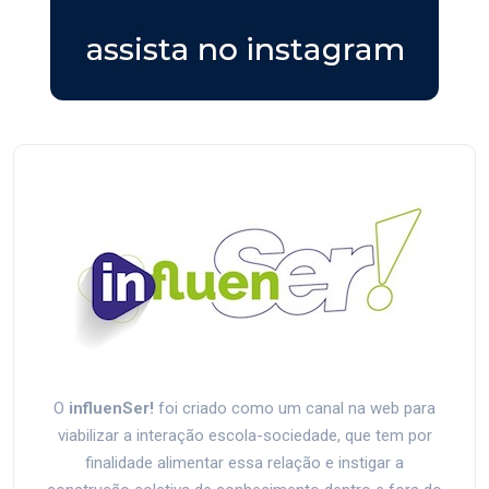
O
influenSer!
foi criado como um canal na web para
viabilizar a interação escola-sociedade, que tem por
finalidade alimentar essa relação e instigar a