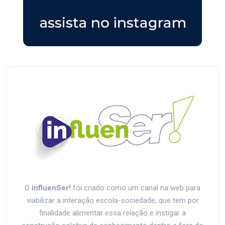
O
influenSer!
foi criado como um canal na web para
viabilizar a interação escola-sociedade, que tem por
finalidade alimentar essa relação e instigar a