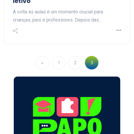
letivo
A volta às aulas é um momento crucial para
crianças, pais e professores. Depois das…
«
1
2
3