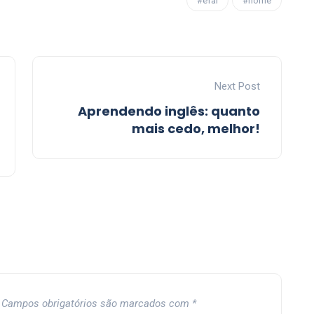
#efai
#home
Next Post
Aprendendo inglês: quanto
mais cedo, melhor!
Campos obrigatórios são marcados com
*