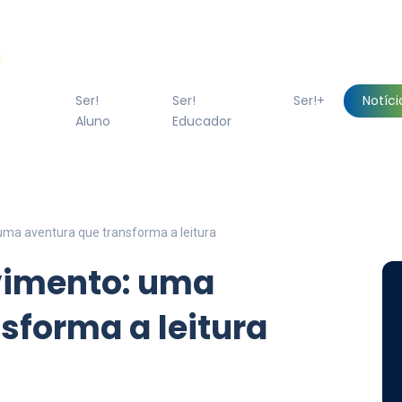
Ser!
Ser!
Ser!+
Notíci
Aluno
Educador
uma aventura que transforma a leitura
vimento: uma
sforma a leitura