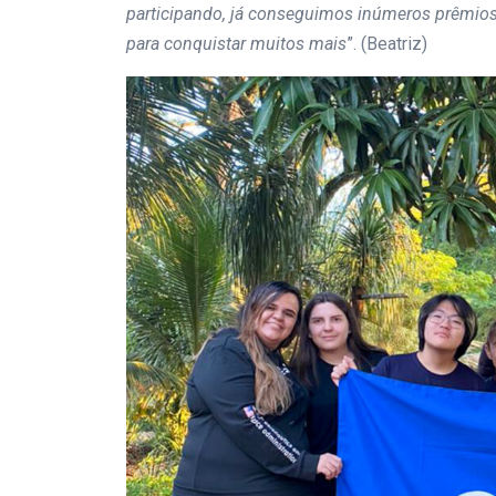
participando, já conseguimos inúmeros prêmi
para conquistar muitos mais
”. (Beatriz)