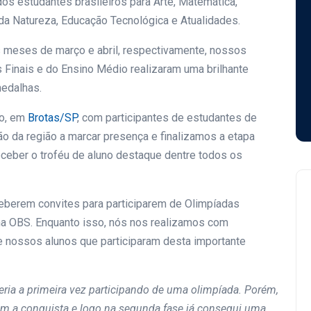
 dos estudantes brasileiros para Arte, Matemática,
 da Natureza, Educação Tecnológica e Atualidades.
s meses de março e abril, respectivamente, nossos
 Finais e do Ensino Médio realizaram uma brilhante
medalhas.
ho, em
Brotas/SP
, com participantes de estudantes de
ição da região a marcar presença e finalizamos a etapa
receber o troféu de aluno destaque dentre todos os
eberem convites para participarem de Olimpíadas
na OBS. Enquanto isso, nós nos realizamos com
 nossos alunos que participaram desta importante
eria a primeira vez participando de uma olimpíada. Porém,
z com a conquista e logo na segunda fase já consegui uma