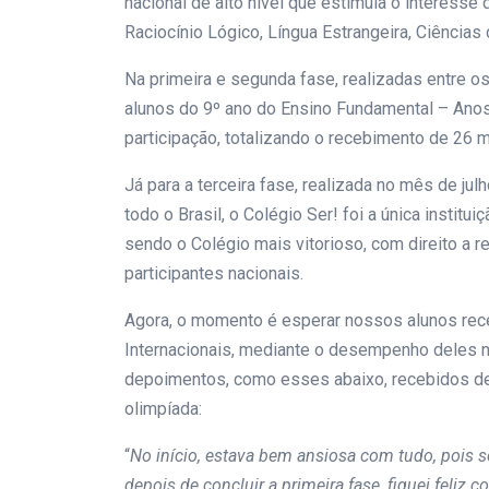
nacional de alto nível que estimula o interesse
Raciocínio Lógico, Língua Estrangeira, Ciências
Na primeira e segunda fase, realizadas entre o
alunos do 9º ano do Ensino Fundamental – Anos
participação, totalizando o recebimento de 26 
Já para a terceira fase, realizada no mês de jul
todo o Brasil, o Colégio Ser! foi a única institu
sendo o Colégio mais vitorioso, com direito a 
participantes nacionais.
Agora, o momento é esperar nossos alunos rec
Internacionais, mediante o desempenho deles 
depoimentos, como esses abaixo, recebidos de
olimpíada:
“
No início, estava bem ansiosa com tudo, pois s
depois de concluir a primeira fase, fiquei feli