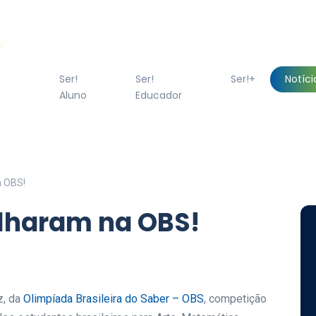
Ser!
Ser!
Ser!+
Notíci
Aluno
Educador
a OBS!
ilharam na OBS!
z, da
Olimpíada Brasileira do Saber – OBS
, competição